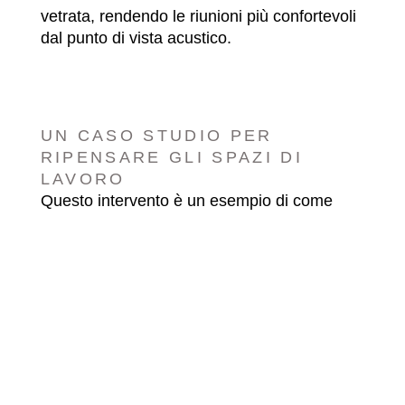
vetrata, rendendo le riunioni più confortevoli
dal punto di vista acustico.
UN CASO STUDIO PER
RIPENSARE GLI SPAZI DI
LAVORO
Questo intervento è un esempio di come
l’interior design per uffici possa coniugare
identità aziendale, benessere delle
persone e qualità dello spazio di
lavoro
Il progetto è parte delle attività dello Studio
architetto a
Stefano Baseggio come
Padova
interior designer a Padova
e
per uffici e spazi di lavoro. Se stai cercando