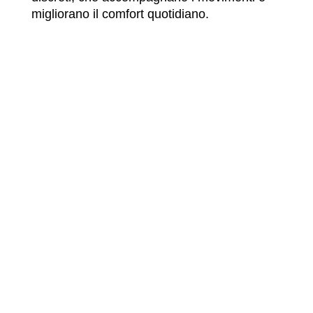
migliorano il comfort quotidiano.
ESTERNI E GIARDINO
Il progetto del giardino segue gli stessi
principi di equilibrio e matericità, per un
dialogo continuo interno–esterno e una
qualità dell’abitare percepibile in ogni
stagione.
VEDI GLI ALTRI PROGETTI