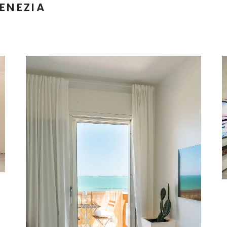
ENEZIA
PROGETTI
CONTATTI
LO STUDIO
PROGETTAZIONE
BIM
Interior
Ristrutturazione
Venezia